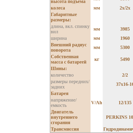
высота подъема
колеса
мм
2x/2x
Габаритные
размеры:
длина, вкл. спинку
мм
3985
вил
ширина
мм
1960
Внешний радиус
мм
5300
поворота
Собственная
кг
5490
масса с батареей
Шины:
количество
2/2
размеры передних/
37x16-1
задних
Батарея
напряжение/
V/Ah
12/135
емкость
Двигатель
внутреннего
PERKINS 10
сгорания
Трансмиссия
Гидродинами