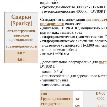
вариантах:
- грузоподъемностью 3000 кг - DV60RT
- грузоподъемностью 4000 кг - DV80RT
Спарки
Стандартная комплектация
автопогруз
[Sparky]
проходимости
включает:
- двигатель: ПЕРКИНС, мощностью 60.1
автопогрузчики
при низких температурах
высокой
- гидродинамическая трансмиссия: тип 
проходимости
- гидродинамическое включение блокир
- подъемное устройство: H=3300 мм, си
грузоподъемность
- отапливаемая кабина
3.0 т.
- вилы: L=950 мм
4.0 т.
Дополнительное оборудование для
погр
DV80RT:
3
- ковш - 0.5 м
- приспособление для деревянного мате
- удлинитель вил
- снегоочиститель
тип
DV60
Грузоподъемность
кг
3000
стандартная
мм
3300