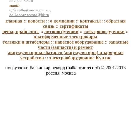
66 / 726-52-78
email:
office@balkancar.com.ru
,
balkancar-record@bk.ru
главная
::
новости
::
о компании
::
контакты
::
обратная
связь
::
сертификаты
цены, прайс-лист
::
автопогрузчики
::
электропогрузчики
::
платформенные электрокары
тележки и штабелеры
::
навесное оборудование
::
запасные
части (запчасти) и ремонт
аккумуляторные батареи (аккумуляторы) и зарядные
устройства
::
электрооборудование Куртис
погрузчики балканкар рекорд (balkancar record) © 2001-2013
россия, москва