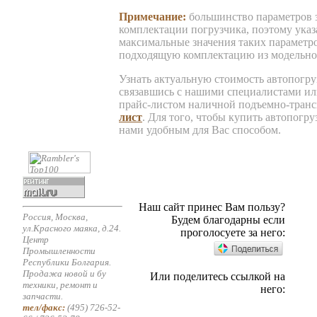
Примечание:
большинство параметров з
комплектации погрузчика, поэтому ука
максимальные значения таких параметр
подходящую комплектацию из модельног
Узнать актуальную стоимость автопогру
связавшись с нашими специалистами ил
прайс-листом наличной подъемно-тран
лист
. Для того, чтобы купить автопогру
нами удобным для Вас способом.
Наш сайт принес Вам пользу?
Россия, Москва,
Будем благодарны если
ул.Красного маяка, д.24.
проголосуете за него:
Центр
Промышленности
Республики Болгария.
Продажа новой и бу
Или поделитесь ссылкой на
техники, ремонт и
него:
запчасти.
тел/факс:
(495) 726-52-